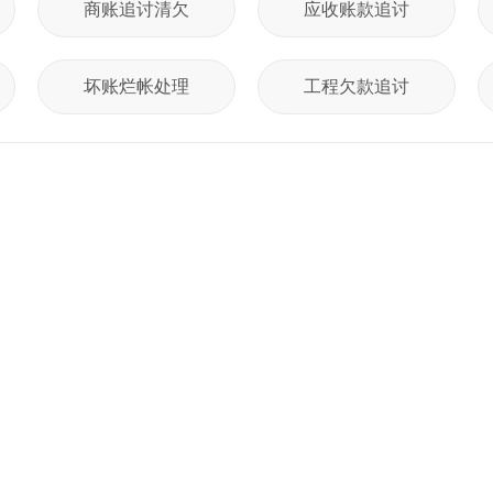
商账追讨清欠
应收账款追讨
坏账烂帐处理
工程欠款追讨