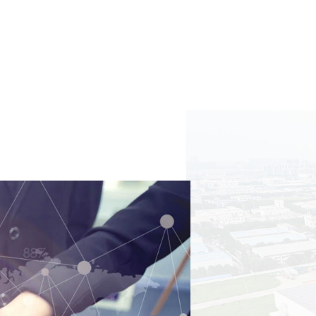
新标
供寻
到的
量的