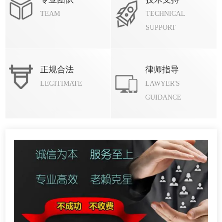
TEAM
TECHNICAL
SUPPORT
正规合法
律师指导
LEGITIMATE
LAWYER'S
GUIDANCE