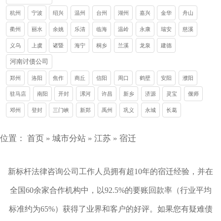
杭州
宁波
绍兴
温州
台州
湖州
嘉兴
金华
舟山
衢州
丽水
余姚
乐清
临海
温岭
永康
瑞安
慈溪
义乌
上虞
诸暨
海宁
桐乡
兰溪
龙泉
建德
河南讨债公司
郑州
洛阳
焦作
商丘
信阳
周口
鹤壁
安阳
濮阳
驻马店
南阳
开封
漯河
许昌
新乡
济源
灵宝
偃师
邓州
登封
三门峡
新郑
禹州
巩义
永城
长葛
位置：
首页
»
城市分站
»
江苏
»
宿迁
新标杆法律咨询公司工作人员拥有超10年的宿迁经验，并在
全国60余家合作机构中，以92.5%的要账回款率（行业平均
标准约为65%）获得了业界和客户的好评。如果您有疑难债