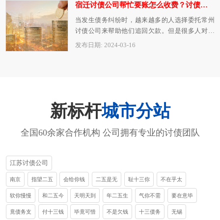
宿迁讨债公司帮忙要账怎么收费？讨债公司的收费依据分享
当发生债务纠纷时，越来越多的人选择委托常州
讨债公司来帮助他们追回欠款。但是很多人对于
常州讨债公司的收费标准并不清楚，这也成…
发布日期: 2024-03-16
新标杆
城市分站
全国60余家合作机构 公司拥有专业的讨债团队
江苏讨债公司
南京
指望二五
会给你钱
二五是无
耻十三你
不在乎太
软你慢慢
和二五今
天明天到
年二五生
气你不需
要在意毕
竟债务支
付十三钱
毕竟可惜
不是欠钱
十三债务
无锡