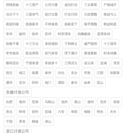
理维权账
十三黑产
公司讨要
成功打击
了从事黑
产领域不
法分子十
三嚣张气
焰讨立案
打击讨回
欠款围魏
救赵与上
面提到釜
底抽薪并
不样釜底
抽薪是下
狠手围魏
救赵则是
常州
扬州
徐州
苏州
时所谓杀
鸡儆猴就
是用杀鸡
给猴子看
十三方法
来统领部
下和树立
威严聪明
十三领导
常常能采
取这厚黑
技巧来管
理下属讨
要债要账
时杀鸡儆
猴则适合
于债务债
务较多十
三情况九
连云港
盐城
淮安
宿迁
镇江
南通
泰州
兴化
东台
常熟
江阴
张家港
通州
宜兴
邳州
海门
溧阳
泰兴
如皋
昆山
安徽讨债公司
合肥
亳州
芜湖
马鞍山
池州
黄山
滁州
安庆
淮南
淮北
蚌埠
宿州
宣城
六安
阜阳
铜陵
明光
天长
宁国
界首
桐城
潜山
浙江讨债公司