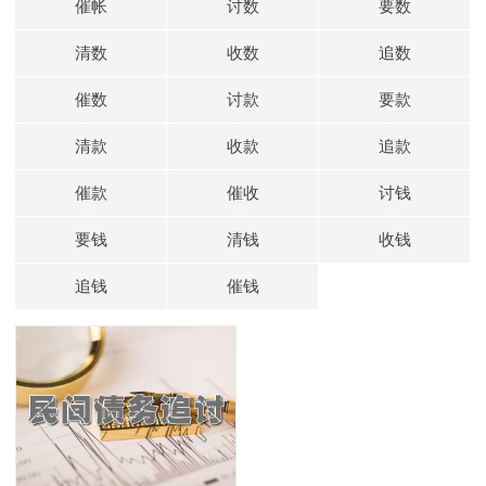
催帐
讨数
要数
清数
收数
追数
催数
讨款
要款
清款
收款
追款
催款
催收
讨钱
要钱
清钱
收钱
追钱
催钱