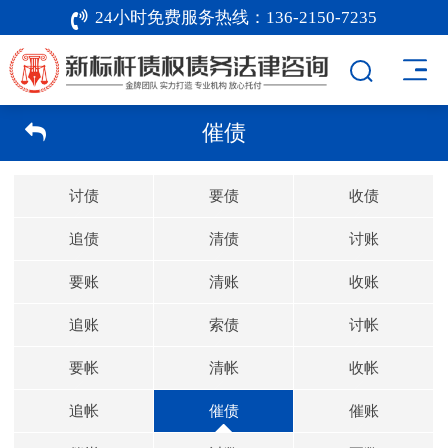
24小时免费服务热线：
136-2150-7235
催债
讨债
要债
收债
追债
清债
讨账
要账
清账
收账
追账
索债
讨帐
要帐
清帐
收帐
追帐
催债
催账