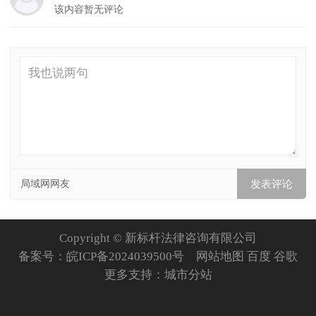
该内容暂无评论
局域网网友
Copyright © 新标杆法律咨询有限公司
备案号：
皖ICP备2024039500号
网站地图
百度
谷歌
更多支持：
城市分站