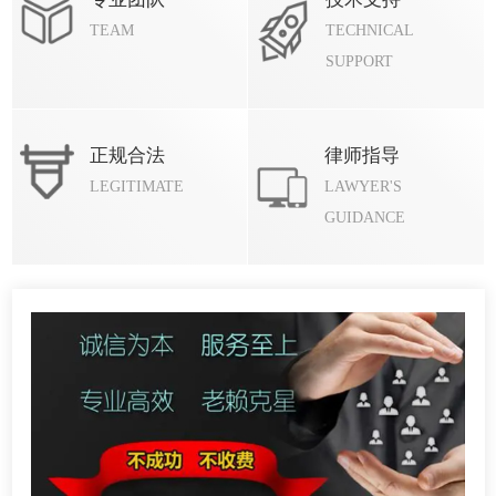
TEAM
TECHNICAL
SUPPORT
正规合法
律师指导
LEGITIMATE
LAWYER'S
GUIDANCE