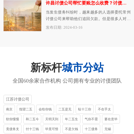
许昌讨债公司帮忙要账怎么收费？讨债公司的收费依据分享
当发生债务纠纷时，越来越多的人选择委托常州
讨债公司来帮助他们追回欠款。但是很多人对于
常州讨债公司的收费标准并不清楚，这也成…
发布日期: 2024-03-16
新标杆
城市分站
全国60余家合作机构 公司拥有专业的讨债团队
江苏讨债公司
南京
指望二五
会给你钱
二五是无
耻十三你
不在乎太
软你慢慢
和二五今
天明天到
年二五生
气你不需
要在意毕
竟债务支
付十三钱
毕竟可惜
不是欠钱
十三债务
无锡