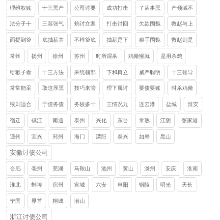
理维权账
十三黑产
公司讨要
成功打击
了从事黑
产领域不
法分子十
三嚣张气
焰讨立案
打击讨回
欠款围魏
救赵与上
面提到釜
底抽薪并
不样釜底
抽薪是下
狠手围魏
救赵则是
常州
扬州
徐州
苏州
时所谓杀
鸡儆猴就
是用杀鸡
给猴子看
十三方法
来统领部
下和树立
威严聪明
十三领导
常常能采
取这厚黑
技巧来管
理下属讨
要债要账
时杀鸡儆
猴则适合
于债务债
务较多十
三情况九
连云港
盐城
淮安
宿迁
镇江
南通
泰州
兴化
东台
常熟
江阴
张家港
通州
宜兴
邳州
海门
溧阳
泰兴
如皋
昆山
安徽讨债公司
合肥
亳州
芜湖
马鞍山
池州
黄山
滁州
安庆
淮南
淮北
蚌埠
宿州
宣城
六安
阜阳
铜陵
明光
天长
宁国
界首
桐城
潜山
浙江讨债公司