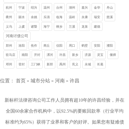
杭州
宁波
绍兴
温州
台州
湖州
嘉兴
金华
舟山
衢州
丽水
余姚
乐清
临海
温岭
永康
瑞安
慈溪
义乌
上虞
诸暨
海宁
桐乡
兰溪
龙泉
建德
河南讨债公司
郑州
洛阳
焦作
商丘
信阳
周口
鹤壁
安阳
濮阳
驻马店
南阳
开封
漯河
许昌
新乡
济源
灵宝
偃师
邓州
登封
三门峡
新郑
禹州
巩义
永城
长葛
位置：
首页
»
城市分站
»
河南
»
许昌
新标杆法律咨询公司工作人员拥有超10年的许昌经验，并在
全国60余家合作机构中，以92.5%的要账回款率（行业平均
标准约为65%）获得了业界和客户的好评。如果您有疑难债