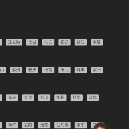
连云港
盐城
淮安
宿迁
镇江
南通
山
滁州
安庆
淮南
淮北
蚌埠
宿州
嘉兴
金华
舟山
衢州
丽水
余姚
鹤壁
安阳
濮阳
驻马店
南阳
开封