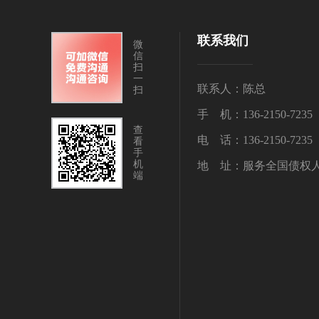
联系我们
微
信
扫
一
联系人：陈总
扫
手 机：136-2150-7235
查
电 话：136-2150-7235
看
手
机
地 址：服务全国债权
端