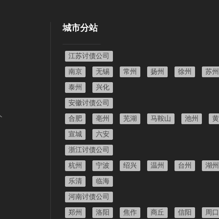
城市分站
江苏讨债公司
南京
无锡
常州
扬州
徐州
苏州
泰州
兴化
安徽讨债公司
人
合肥
亳州
芜湖
马鞍山
池州
黄
宣城
六安
浙江讨债公司
杭州
宁波
绍兴
温州
台州
湖州
乐清
临海
河南讨债公司
郑州
洛阳
焦作
商丘
信阳
周口