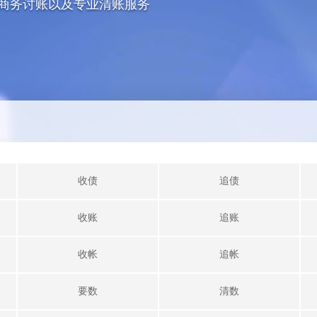
商务讨账以及专业清账服务
收债
追债
收账
追账
收帐
追帐
要数
清数