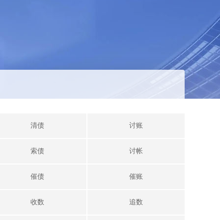
清债
讨账
索债
讨帐
催债
催账
收数
追数