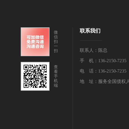
联系我们
微
信
扫
一
联系人：陈总
扫
手 机：136-2150-7235
查
电 话：136-2150-7235
看
手
机
地 址：服务全国债权
端