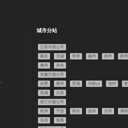
城市分站
江苏讨债公司
南京
无锡
常州
扬州
徐州
苏州
泰州
兴化
安徽讨债公司
人
合肥
亳州
芜湖
马鞍山
池州
黄
宣城
六安
浙江讨债公司
杭州
宁波
绍兴
温州
台州
湖州
乐清
临海