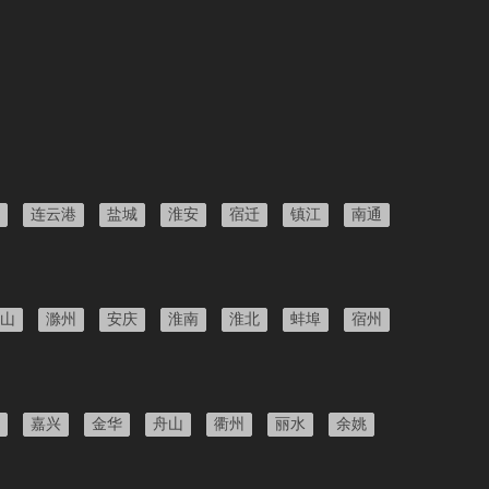
连云港
盐城
淮安
宿迁
镇江
南通
山
滁州
安庆
淮南
淮北
蚌埠
宿州
嘉兴
金华
舟山
衢州
丽水
余姚