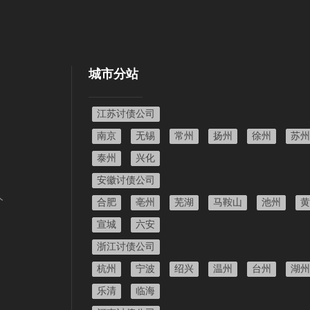
城市分站
江苏讨债公司
南京
无锡
常州
扬州
徐州
苏州
泰州
兴化
安徽讨债公司
人
合肥
亳州
芜湖
马鞍山
池州
黄
宣城
六安
浙江讨债公司
杭州
宁波
绍兴
温州
台州
湖州
乐清
临海