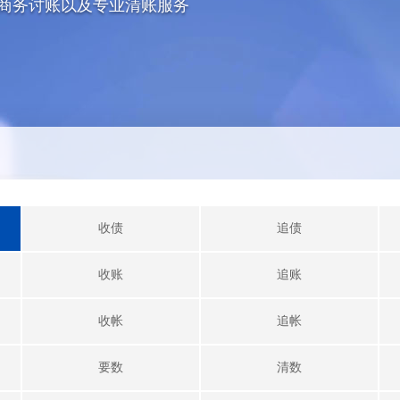
商务讨账以及专业清账服务
收债
追债
收账
追账
收帐
追帐
要数
清数