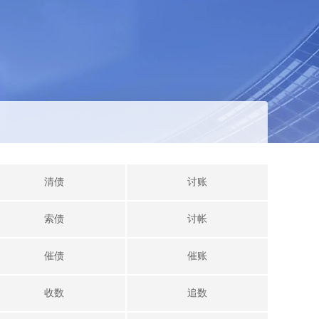
清债
讨账
索债
讨帐
催债
催账
收数
追数