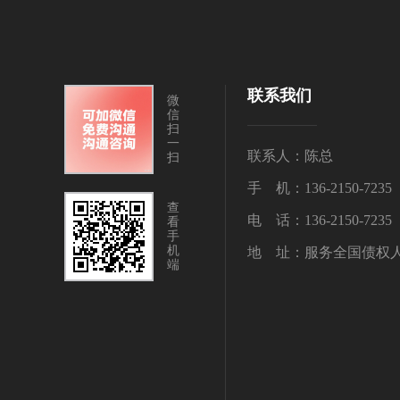
联系我们
微
信
扫
一
联系人：陈总
扫
手 机：136-2150-7235
查
电 话：136-2150-7235
看
手
机
地 址：服务全国债权
端