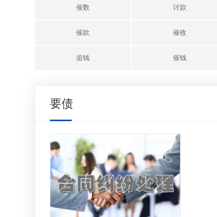
催数
讨款
催款
催收
追钱
催钱
要债