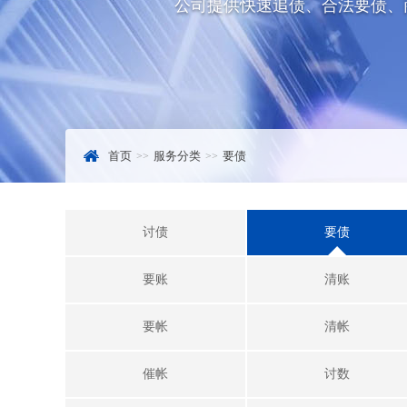
公司提供快速追债、合法要债、
首页
服务分类
要债
讨债
要债
要账
清账
要帐
清帐
催帐
讨数