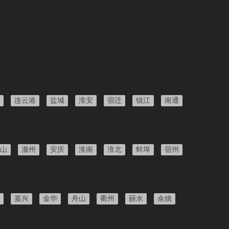
连云港
盐城
淮安
宿迁
镇江
南通
山
滁州
安庆
淮南
淮北
蚌埠
宿州
嘉兴
金华
舟山
衢州
丽水
余姚