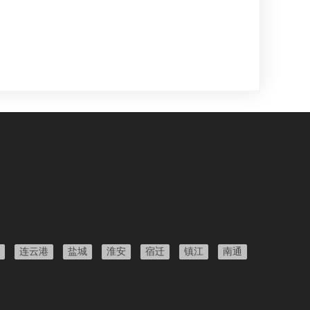
连云港
盐城
淮安
宿迁
镇江
南通