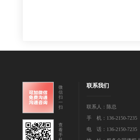
联系我们
微
信
扫
一
联系人：陈总
扫
手 机：136-2150-7235
查
电 话：136-2150-7235
看
手
机