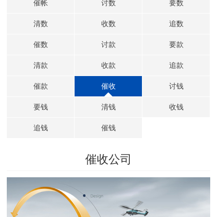
催帐
讨数
要数
清数
收数
追数
催数
讨款
要款
清款
收款
追款
催款
催收
讨钱
要钱
清钱
收钱
追钱
催钱
催收公司