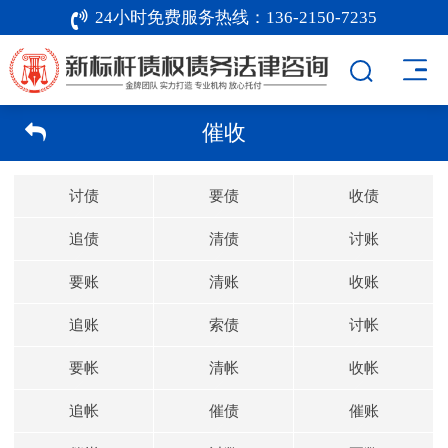
24小时免费服务热线：
136-2150-7235
催收
讨债
要债
收债
追债
清债
讨账
要账
清账
收账
追账
索债
讨帐
要帐
清帐
收帐
追帐
催债
催账